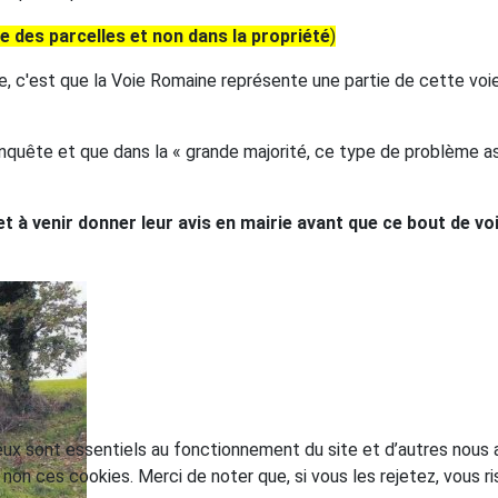
e des parcelles et non dans la propriété
)
ie, c'est que la Voie Romaine représente une partie de cette voi
 l'enquête et que dans la « grande majorité, ce type de problè
 et à venir donner leur avis en mairie avant que ce bout de v
eux sont essentiels au fonctionnement du site et d’autres nous ai
on ces cookies. Merci de noter que, si vous les rejetez, vous ri