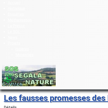
Accueil
Historique
Enquêtes
Méthanisation
La Presse
Le SOL
News
Projets
rosières
Monestiés
Les fausses promesses des
Détails