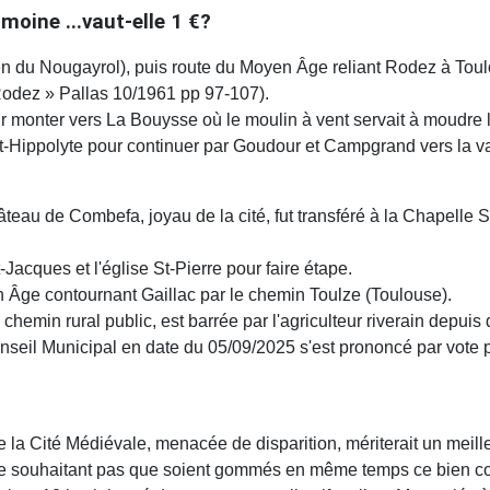
moine ...vaut-elle 1 €?
 du Nougayrol), puis route du Moyen Âge reliant Rodez à Toulou
Rodez » Pallas 10/1961 pp 97-107).
ur monter vers La Bouysse où le moulin à vent servait à moudre
t-Hippolyte pour continuer par Goudour et Campgrand vers la va
âteau de Combefa, joyau de la cité, fut transféré à la Chapelle S
t-Jacques et l'église St-Pierre pour faire étape.
n Âge contournant Gaillac par le chemin Toulze (Toulouse).
hemin rural public, est barrée par l'agriculteur riverain depuis
seil Municipal en date du 05/09/2025 s'est prononcé par vote p
 la Cité Médiévale, menacée de disparition, mériterait un meille
 souhaitant pas que soient gommés en même temps ce bien comm