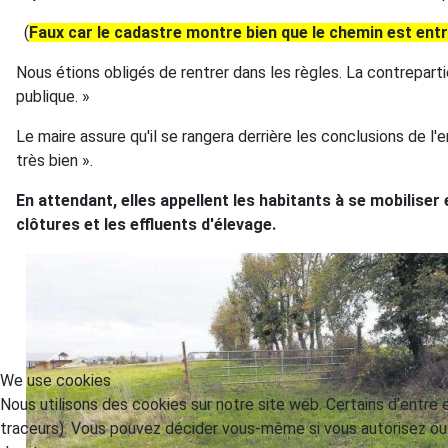
(
Faux car le cadastre montre bien que le chemin est entr
Nous étions obligés de rentrer dans les règles. La contrepart
publique. »
Le maire assure qu'il se rangera derrière les conclusions de
très bien ».
En attendant, elles appellent les habitants à se mobiliser
clôtures et les effluents d'élevage.
We use cookies
Nous utilisons des cookies sur notre site web. Certains d’entre 
traceurs). Vous pouvez décider vous-même si vous autorisez ou n