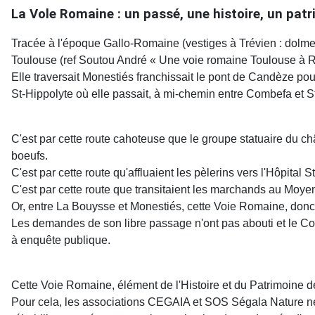
La Vole Romaine : un passé, une histoire, un patri
Tracée à l'époque Gallo-Romaine (vestiges à Trévien : dolmen
Toulouse (ref Soutou André « Une voie romaine Toulouse à 
Elle traversait Monestiés franchissait le pont de Candèze po
St-Hippolyte où elle passait, à mi-chemin entre Combefa et S
C'est par cette route cahoteuse que le groupe statuaire du ch
boeufs.
C'est par cette route qu'affluaient les pèlerins vers l'Hôpital S
C'est par cette route que transitaient les marchands au Moye
Or, entre La Bouysse et Monestiés, cette Voie Romaine, donc c
Les demandes de son libre passage n'ont pas abouti et le Con
à enquête publique.
Cette Voie Romaine, élément de l'Histoire et du Patrimoine de
Pour cela, les associations CEGAIA et SOS Ségala Nature ne