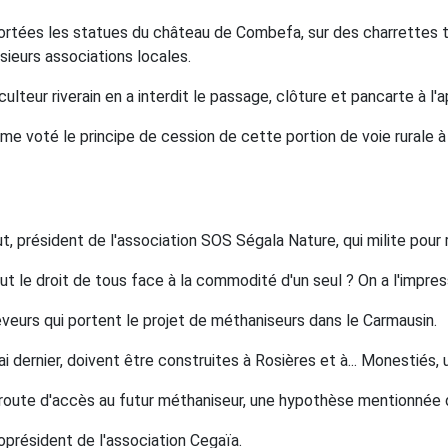
portées les statues du château de Combefa, sur des charrettes ti
usieurs associations locales.
ulteur riverain en a interdit le passage, clôture et pancarte à l'a
e voté le principe de cession de cette portion de voie rurale à 
 président de l'association SOS Ségala Nature, qui milite pour r
ut le droit de tous face à la commodité d'un seul ? On a l'impress
éleveurs qui portent le projet de méthaniseurs dans le Carmausin.
ai dernier, doivent être construites à Rosières et à... Monestiés, 
e route d'accès au futur méthaniseur, une hypothèse mentionnée
coprésident de l'association Cegaïa.