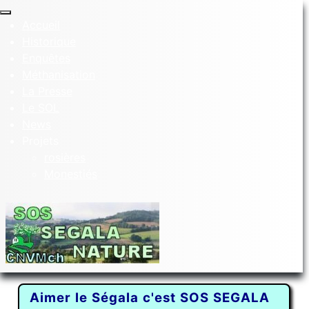
Accueil
Historique
Enquêtes
Méthanisation
La Presse
Le SOL
News
Projets
rosières
Monestiés
Aimer le Ségala c'est SOS SEGALA