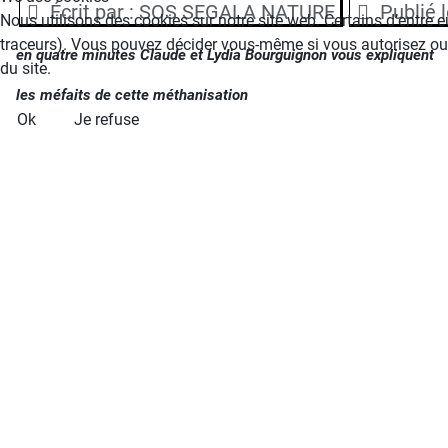
Détails
Écrit par :
SOS SEGALA NATURE
Publié 
Nous utilisons des cookies sur notre site web. Certains d’entre e
traceurs). Vous pouvez décider vous-même si vous autorisez ou no
en quatre minutes Claude et Lydia Bourguignon vous expliquent
du site.
les méfaits de cette méthanisation
Ok
Je refuse