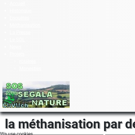
Accueil
Historique
Enquêtes
Méthanisation
La Presse
Le SOL
News
Projets
rosières
Monestiés
la méthanisation par 
We use cookies