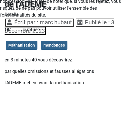
non ces cookies. Merci de noter que, si vous les rejetez, vous
de l'ADEME
risquez de ne pas pouvoir utiliser l’ensemble des
Détails
fonctionnalités du site.
Écrit par :
marc hubaut
Publié le : 3
Ok
Je refuse
Décembre 2023
Méthanisation
mendonges
en 3 minutes 40 vous découvrirez
par quelles omissions et fausses allégations
l'ADEME met en avant la méthanisation